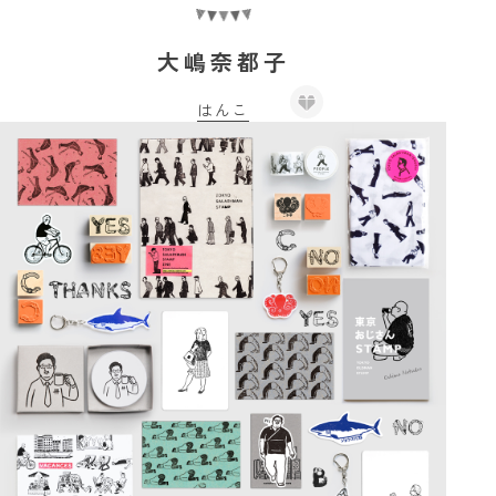
大嶋奈都子
はんこ