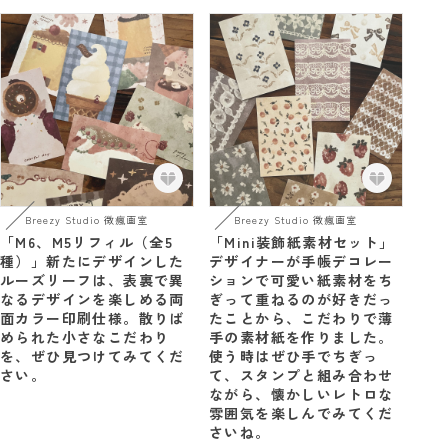
Breezy Studio 微瘋画室
Breezy Studio 微瘋画室
「M6、M5リフィル（全5
「Mini装飾紙素材セット」
種）」新たにデザインした
デザイナーが手帳デコレー
ルーズリーフは、表裏で異
ションで可愛い紙素材をち
なるデザインを楽しめる両
ぎって重ねるのが好きだっ
面カラー印刷仕様。散りば
たことから、こだわりで薄
められた小さなこだわり
手の素材紙を作りました。
を、ぜひ見つけてみてくだ
使う時はぜひ手でちぎっ
さい。
て、スタンプと組み合わせ
ながら、懐かしいレトロな
雰囲気を楽しんでみてくだ
さいね。