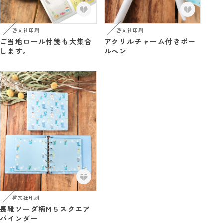
啓文社印刷
啓文社印刷
ご当地ロール付箋も大集合
アクリルチャーム付きボー
します。
ルペン
啓文社印刷
長靴ソーダ柄M５スクエア
バインダー