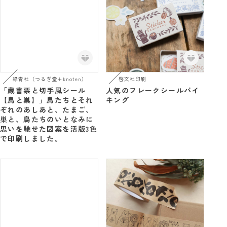
緑青社（つるぎ堂＋knoten）
啓文社印刷
「蔵書票と切手風シール
人気のフレークシールバイ
【鳥と巣】」鳥たちとそれ
キング
ぞれのあしあと、たまご、
巣と、鳥たちのいとなみに
思いを馳せた図案を活版3色
で印刷しました。