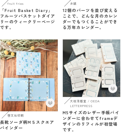
fruit fries
水縞
「Fruit Basket Diary」
12個のパーツを並び変える
フルーツバスケットダイア
ことで、どんな月のカレン
リーのウィークリーページ
ダーでもつくることができ
です。
る万年カレンダー。
大枝活版室 / OEDA
LETTERPRESS
M5サイズのレザー手帳バイ
啓文社印刷
ンダーに合わせてframeデ
長靴ソーダ柄M５スクエア
ザインのリフィルが初登場
バインダー
です。