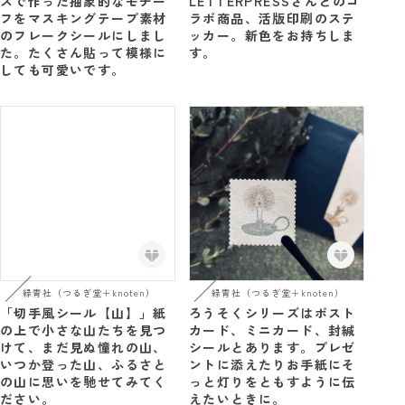
ズで作った抽象的なモチー
LETTERPRESSさんとのコ
フをマスキングテープ素材
ラボ商品、活版印刷のステ
のフレークシールにしまし
ッカー。新色をお持ちしま
た。たくさん貼って模様に
す。
しても可愛いです。
緑青社（つるぎ堂＋knoten）
緑青社（つるぎ堂＋knoten）
「切手風シール【山】」紙
ろうそくシリーズはポスト
の上で小さな山たちを見つ
カード、ミニカード、封緘
けて、まだ見ぬ憧れの山、
シールとあります。プレゼ
いつか登った山、ふるさと
ントに添えたりお手紙にそ
の山に思いを馳せてみてく
っと灯りをともすように伝
ださい。
えたいときに。