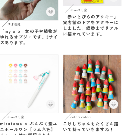
ぷんぷく堂
「赤いとびらのアクキー」
実店舗のドアをアクキーに
清水美紅
しました。蝶番までリアル
「my orb」女の子や植物が
に描かれています。
ゆれるオブジェです。3サイ
ズあります。
ぷんぷく堂
cotori cotori
mizutama × ぷんぷく堂ユ
こけしちゃんもたくさん描
ニボールワン【ラムネ色】
いて持っていきますね！