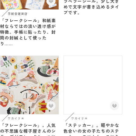
ラベラーシール。少し大き
めで文字が書き込めるタイ
プです。
手紙舎雑貨店
「フレークシール」和紙素
材ならではの淡い透け感が
特徴。手帳に貼ったり、封
筒の封緘として使った
り……
ワカイリエ
ワカイリエ
「フレークシール」。人気
「ステッカー」。軽やかな
の不思議な帽子屋さんのシ
色合いの女の子たちのステ