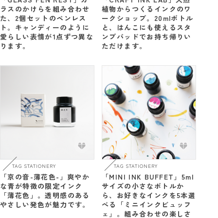
ラスのかけらを組み合わせ
植物からつくるインクのワ
た、2個セットのペンレス
ークショップ。20mlボトル
ト。キャンディーのように
と、はんこにも使えるスタ
愛らしい表情が1点ずつ異な
ンプパッドでお持ち帰りい
ります。
ただけます。
TAG STATIONERY
TAG STATIONERY
「京の音-薄花色-」爽やか
「MINI INK BUFFET」5ml
な青が特徴の限定インク
サイズの小さなボトルか
「薄花色」。透明感のある
ら、お好きなインクを5本選
やさしい発色が魅力です。
べる「ミニインクビュッフ
ェ」。組み合わせの楽しさ