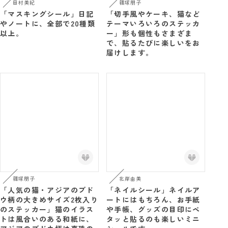
田村美紀
篠塚朋子
「マスキングシール」日記
「切手風やケーキ、猫など
やノートに、全部で20種類
テーマいろいろのステッカ
以上。
ー」形も個性もさまざま
で、貼るたびに楽しいをお
届けします。
北岸由美
篠塚朋子
「ネイルシール」ネイルア
「人気の猫・アジアのブド
ートにはもちろん、お手紙
ウ柄の大きめサイズ2枚入り
や手帳、グッズの目印にペ
のステッカー」猫のイラス
タッと貼るのも楽しいミニ
トは風合いのある和紙に、
シールです。