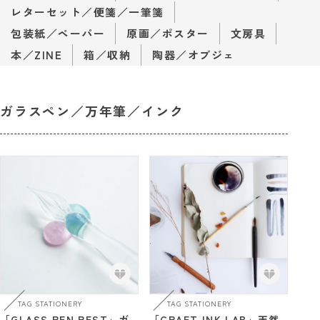
レターセット／便箋／一筆箋
包装紙／ペーパー
原画／ポスター
文房具
本／ZINE
箱／収納
陶器／オブジェ
ガラスペン／万年筆／インク
TAG STATIONERY
TAG STATIONERY
「GLASS PEN REST」ガ
「CRAFT INK LAB」天然