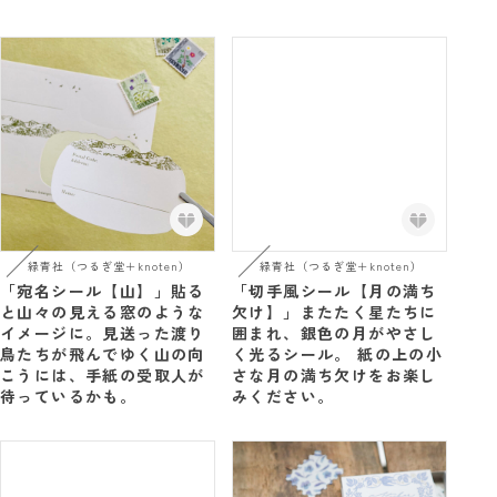
緑青社（つるぎ堂＋knoten）
緑青社（つるぎ堂＋knoten）
「宛名シール【山】」貼る
「切手風シール【月の満ち
と山々の見える窓のような
欠け】」またたく星たちに
イメージに。見送った渡り
囲まれ、銀色の月がやさし
鳥たちが飛んでゆく山の向
く光るシール。 紙の上の小
こうには、手紙の受取人が
さな月の満ち欠けをお楽し
待っているかも。
みください。