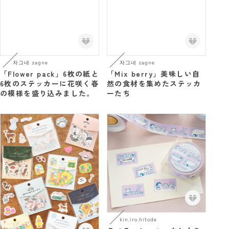
자그네 zagne
자그네 zagne
「Flower pack」6枚の紙と
「Mix berry」美味しい自
6枚のステッカーに花咲く春
然の食材を集めたステッカ
の模様を盛り込みました。
ーたち
kin.iro.hitode