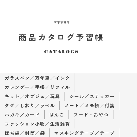
商品カタログ予習帳
CATALOGS
ガラスペン／万年筆／インク
カレンダー／手帳／リフィル
キット／オブジェ／玩具
シール／ステッカー
タグ／しおり／ラベル
ノート／メモ帳／付箋
ハガキ／カード
はんこ
フード・おやつ
ファッション小物／生活雑貨
ぽち袋／封筒／袋
マスキングテープ／テープ