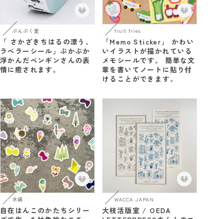
ぷんぷく堂
fruit fries
「 さかざきちはるの漂う、
「Memo Sticker」 かわい
ラベラーシール」ぷかぷか
いイラストが描かれている
浮かんだペンギンさんの表
メモシールです。 簡単な文
情に癒されます。
章を書いてノートに貼り付
けることができます。
水縞
WACCA JAPAN
自在はんこのかたちシリー
大枝活版室 / OEDA