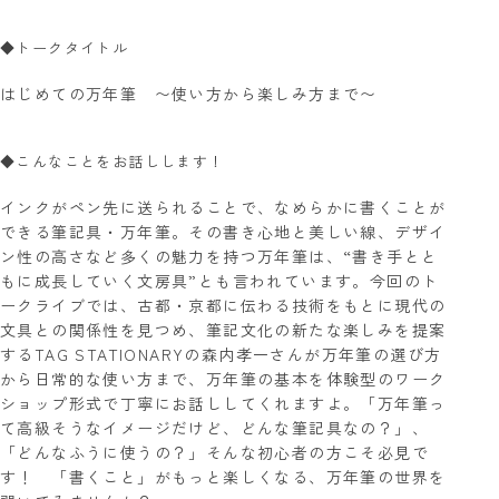
◆トークタイトル
はじめての万年筆 〜使い方から楽しみ方まで〜
◆こんなことをお話しします！
インクがペン先に送られることで、なめらかに書くことが
できる筆記具・万年筆。その書き心地と美しい線、デザイ
ン性の高さなど多くの魅力を持つ万年筆は、“書き手とと
もに成長していく文房具”とも言われています。今回のト
ークライブでは、古都・京都に伝わる技術をもとに現代の
文具との関係性を見つめ、筆記文化の新たな楽しみを提案
するTAG STATIONARYの森内孝一さんが万年筆の選び方
から日常的な使い方まで、万年筆の基本を体験型のワーク
ショップ形式で丁寧にお話ししてくれますよ。「万年筆っ
て高級そうなイメージだけど、どんな筆記具なの？」、
「どんなふうに使うの？」そんな初心者の方こそ必見で
す！ 「書くこと」がもっと楽しくなる、万年筆の世界を