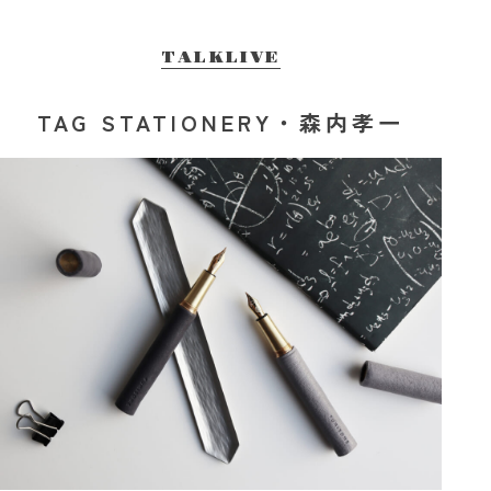
TALKLIVE
TAG STATIONERY・森内孝一