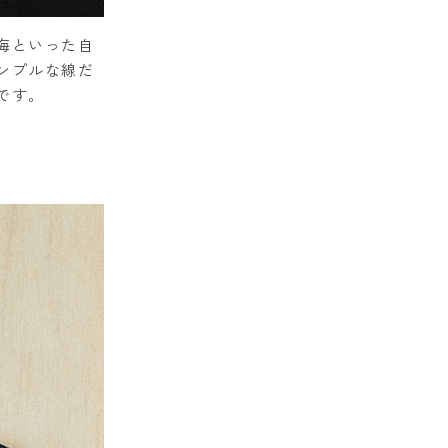
海といった自
ンプルな線だ
です。