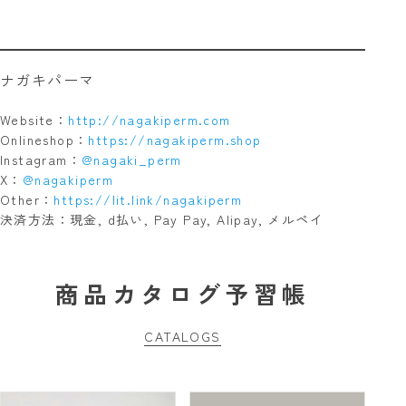
ナガキパーマ
Website：
http://nagakiperm.com
Onlineshop：
https://nagakiperm.shop
Instagram：
@nagaki_perm
X：
@nagakiperm
Other：
https://lit.link/nagakiperm
決済方法：現金, d払い, Pay Pay, Alipay, メルペイ
商品カタログ予習帳
CATALOGS