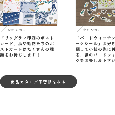
なか いつこ
なか いつこ
「リソグラフ印刷のポスト
「バードウォッチン
カード」鳥や動物たちのポ
ークシール」お好
ストカードはたくさんの種
探して小枝の先に
類をお持ちします！
る、紙のバードウ
グをお楽しみ下さ
商品カタログ予習帳をみる