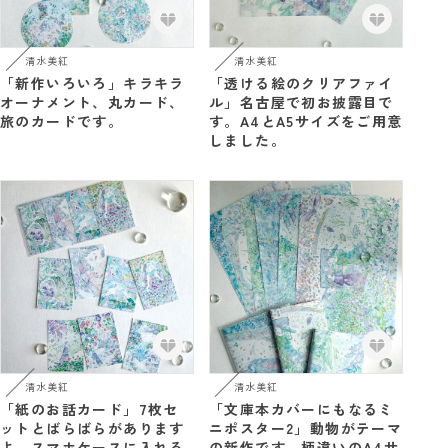
清水美紅
清水美紅
「新作いろいろ」キラキラ
「透ける絵のクリアファイ
オーナメント、丸カード、
ル」名古屋で初お披露目で
旅のカードです。
す。A4とA5サイズをご用意
しました。
清水美紅
清水美紅
「紙のお話カード」7枚セ
「文庫本カバーにもなるミ
ットとばらばらがあります
ニポスター2」動物がテーマ
よ。スマホケースに入れる
の新作です。柄違いのA4サ