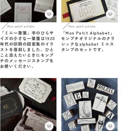
Mon petit artiste
Mon petit artiste
「ミニ一筆箋」手のひらサ
「Mon Petit Alphabet」
イズの小さな一筆箋は1920
モンプチオリジナルのクラ
年代の印刷の図案集のイラ
シックなalphabet ミニス
ストを復刻しました。ひと
タンプのセットです。
こと添えたいときにモンプ
チのメッセージスタンプを
お使いください。