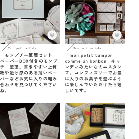
Mon petit artiste
Mon petit artiste
「モンプチ一筆箋セット」
「mon petit tampon
ペーパーBOX付きのモンプ
comme un bonbon」キャ
チ一筆箋。書きやすい上質
ンディみたいなミニスタン
紙や透け感のある薄いペー
プ。コンフィズリーでお気
パーなどお気に入りの組み
に入りのお菓子を選ぶよう
合わせを見つけてください
に楽しんでいただけたら嬉
ね。
しいです。