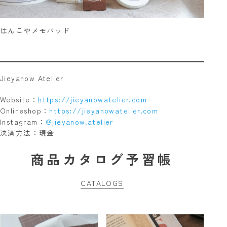
はんこやメモパッド
Jieyanow Atelier
Website：
https://jieyanowatelier.com
Onlineshop：
https://jieyanowatelier.com
Instagram：
@jieyanow.atelier
決済方法：現金
商品カタログ予習帳
CATALOGS