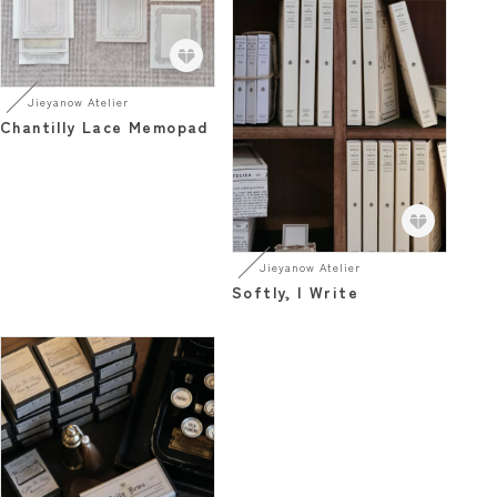
Jieyanow Atelier
Chantilly Lace Memopad
Jieyanow Atelier
Softly, I Write