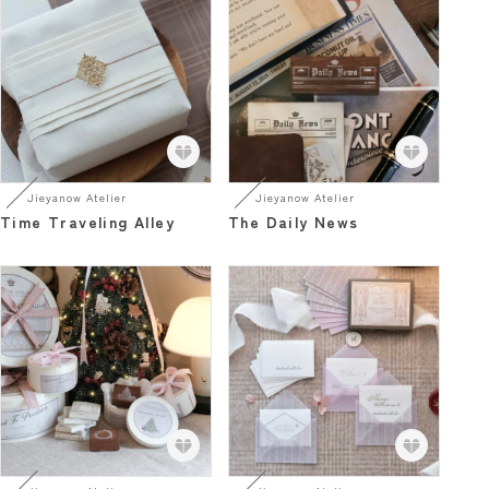
Jieyanow Atelier
Jieyanow Atelier
Time Traveling Alley
The Daily News