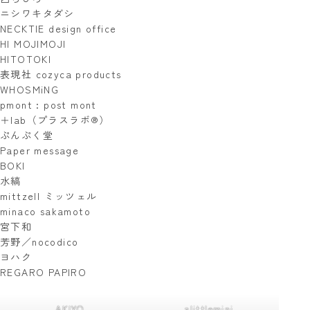
ニシワキタダシ
NECKTIE design office
HI MOJIMOJI
HITOTOKI
表現社 cozyca products
WHOSMiNG
pmont : post mont
＋lab（プラスラボ®）
ぷんぷく堂
Paper message
BOKI
水縞
mittzell ミッツェル
minaco sakamoto
宮下和
芳野／nocodico
ヨハク
REGARO PAPIRO
AKIYO
alittlemini