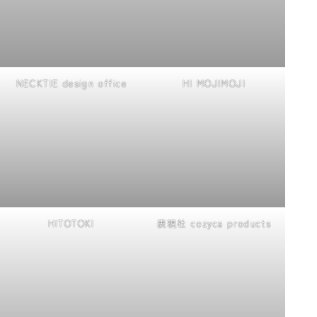
NECKTIE design office
HI MOJIMOJI
HITOTOKI
表現社 cozyca products