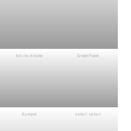
kin.iro.hitode
GreenFlash
Kumpel
cotori cotori