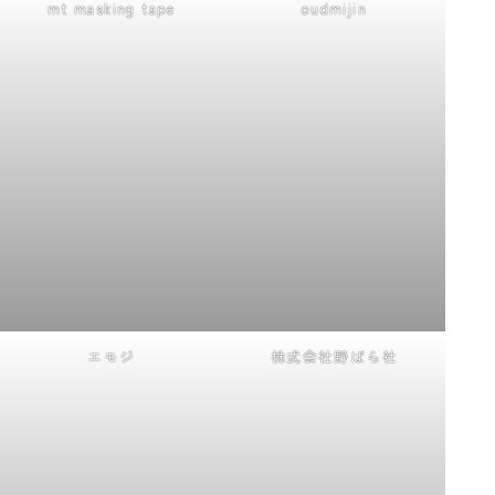
mt masking tape
oudmijin
エモジ
株式会社野ばら社