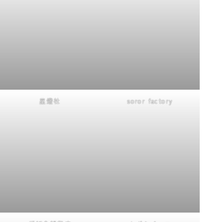
星燈社
soror factory