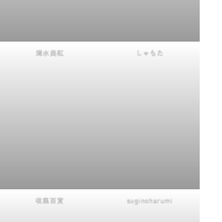
清水美紅
しゃもた
収集百貨
suginoharumi