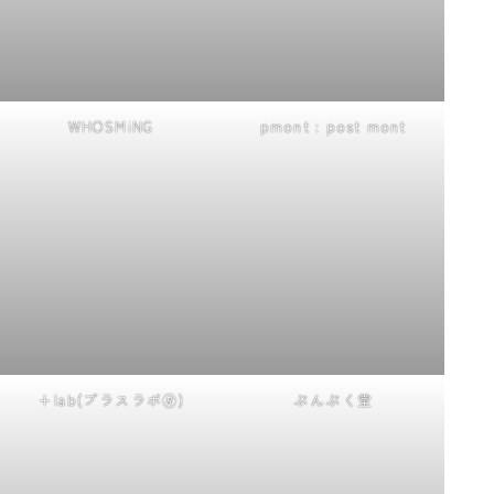
WHOSMiNG
pmont : post mont
+lab(プラスラボ🄬)
ぷんぷく堂