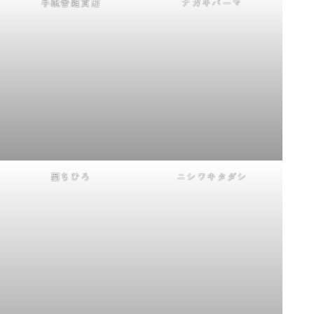
手紙舎雑貨店
ナガキパーマ
西ちひろ
ニシワキタダシ