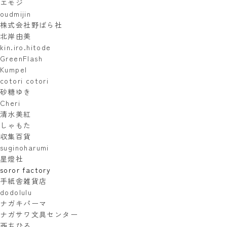
エモジ
oudmijin
株式会社野ばら社
北岸由美
kin.iro.hitode
GreenFlash
Kumpel
cotori cotori
砂糖ゆき
Cheri
清水美紅
しゃもた
収集百貨
suginoharumi
星燈社
soror factory
手紙舎雑貨店
dodolulu
ナガキパーマ
ナガサワ文具センター
西ちひろ