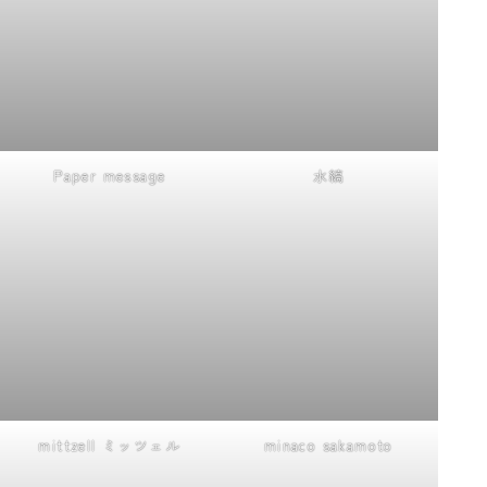
Paper message
水縞
mittzell ミッツェル
minaco sakamoto