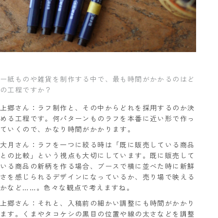
ー紙ものや雑貨を制作する中で、最も時間がかかるのはど
の工程ですか？
上郷さん：ラフ制作と、その中からどれを採用するのか決
める工程です。何パターンものラフを本番に近い形で作っ
ていくので、かなり時間がかかります。
大月さん：ラフを一つに絞る時は「既に販売している商品
との比較」という視点も大切にしています。既に販売して
いる商品の新柄を作る場合、ブースで横に並べた時に新鮮
さを感じられるデザインになっているか、売り場で映える
かなど……。色々な観点で考えますね。
上郷さん：それと、入稿前の細かい調整にも時間がかかり
ます。くまやタコケシの黒目の位置や線の太さなどを調整