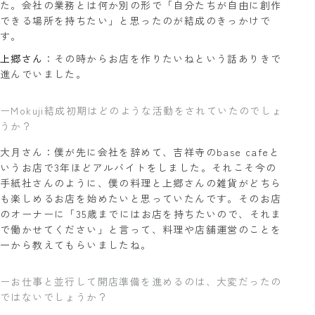
た。会社の業務とは何か別の形で「自分たちが自由に創作
できる場所を持ちたい」と思ったのが結成のきっかけで
す。
上郷さん
：その時からお店を作りたいねという話ありきで
進んでいました。
ーMokuji結成初期はどのような活動をされていたのでしょ
うか？
大月さん：僕が先に会社を辞めて、吉祥寺のbase cafeと
いうお店で3年ほどアルバイトをしました。それこそ今の
手紙社さんのように、僕の料理と上郷さんの雑貨がどちら
も楽しめるお店を始めたいと思っていたんです。そのお店
のオーナーに「35歳までにはお店を持ちたいので、それま
で働かせてください」と言って、料理や店舗運営のことを
一から教えてもらいましたね。
ーお仕事と並行して開店準備を進めるのは、大変だったの
ではないでしょうか？