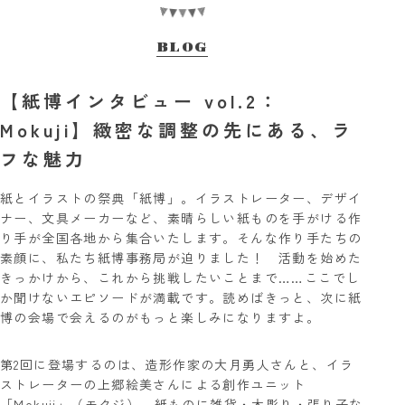
BLOG
【紙博インタビュー vol.2：
Mokuji】緻密な調整の先にある、ラ
フな魅力
紙とイラストの祭典「紙博」。イラストレーター、デザイ
ナー、文具メーカーなど、素晴らしい紙ものを手がける作
り手が全国各地から集合いたします。そんな作り手たちの
素顔に、私たち紙博事務局が迫りました！ 活動を始めた
きっかけから、これから挑戦したいことまで……ここでし
か聞けないエピソードが満載です。読めばきっと、次に紙
博の会場で会えるのがもっと楽しみになりますよ。
第2回に登場するのは、造形作家の大月勇人さんと、イラ
ストレーターの上郷絵美さんによる創作ユニット
「Mokuji」（モクジ）。紙ものに雑貨・木彫り・張り子な