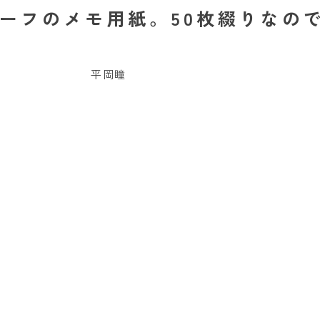
チーフのメモ用紙。50枚綴りなのて
平岡瞳