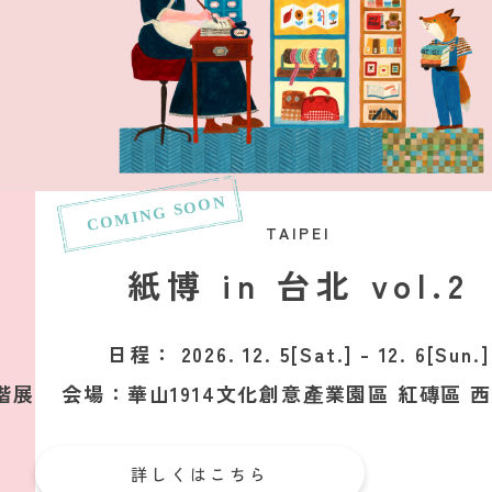
【紙博インタビュー vol.2：Mokuji】緻密な調整の先にある、ラフ
2026_05_21
お知らせ
「紙博 in 東京 vol.13」（9/4〜9/6）、「紙博 & こむぎフェス i
（12/19〜12/20）の開催が決定！
2026_04_29
テキスト中継
【紙博インタビュー vol.1：ナガキパーマ】“絶妙さ”の正体は、鋭
覚
TAIPEI
2026_04_03
お知らせ
紙博 in 台北 vol.2
整理券配布に関するお知らせ
2026_03_20
テキスト中継
日程：
2026. 12. 5[Sat.] - 12. 6[Sun.]
ラブレターポストに届いたお手紙をご紹介！
階展
会場：
華山1914文化創意產業園區 紅磚區 
2026_03_19
お知らせ
2回目となる「タイポグラフィフェスティバル’26」を、2026年7月
詳しくはこちら
2026_03_12
お知らせ