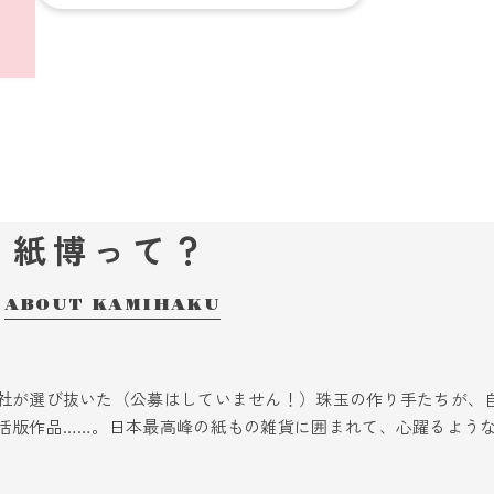
2026年7月「スタンプフェスティバル’26」の開催が決定！
2026_02_11
お知らせ
「紙博 in 東京 vol.12」事前抽選式整理券のご案内
2026_02_06
お知らせ
2026年夏は、札幌と京都に「紙博 & 布博」がやってきます！
2026_01_12
お知らせ
「紙博 in 神戸 vol.3」入場チケットのご案内
紙博って？
2025_11_06
お知らせ
ABOUT KAMIHAKU
2026年の「紙博」は春、神戸、東京、仙台から始まります！
2025_09_09
お知らせ
「紙博 in 名古屋」（12/19～21）初開催決定！
社が選び抜いた（公募はしていません！）珠玉の作り手たちが、
活版作品……。日本最高峰の紙もの雑貨に囲まれて、心躍るよう