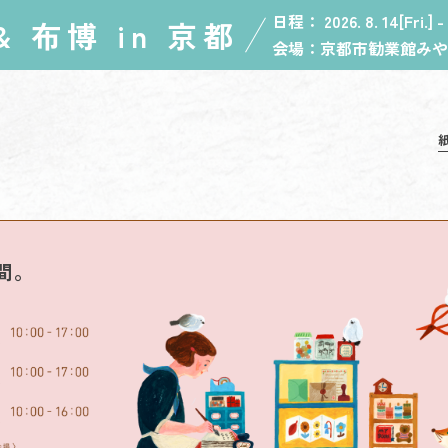
日程：
2026. 8. 14[Fri.] -
& 布博 in 京都
会場：
京都市勧業館みや
間。