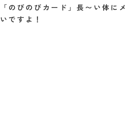
「のびのびカード」長〜い体に
いですよ！