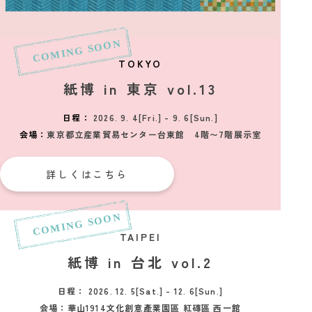
2026_03_12
お知らせ
2026年7月「スタンプフェスティバル’26」の開催が決
定！
TOKYO
2026_02_11
お知らせ
紙博 in 東京 vol.13
「紙博 in 東京 vol.12」事前抽選式整理券のご案内
2026_02_06
お知らせ
日程：
2026. 9. 4[Fri.] - 9. 6[Sun.]
2026年夏は、札幌と京都に「紙博 & 布博」がやってきま
会場：
東京都立産業貿易センター台東館 4階〜7階展示室
す！
2026_01_12
お知らせ
詳しくはこちら
「紙博 in 神戸 vol.3」入場チケットのご案内
2025_11_06
お知らせ
2026年の「紙博」は春、神戸、東京、仙台から始まりま
す！
TAIPEI
紙博 in 台北 vol.2
2025_09_09
お知らせ
「紙博 in 名古屋」（12/19～21）初開催決定！
日程：
2026. 12. 5[Sat.] - 12. 6[Sun.]
会場：
華山1914文化創意產業園區 紅磚區 西一館