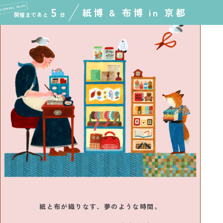
5
紙博 & 布博 in 京都
開催まであと
日
紙と布が織りなす、夢のような時間。