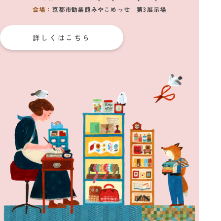
せ
会場：
京都市勧業館みやこめっせ 第3展示場
2026_05_29
テキスト中継
【紙博インタビュー vol.2：Mokuji】緻密な調整の先にあ
詳しくはこちら
る、ラフな魅力
2026_05_21
お知らせ
「紙博 in 東京 vol.13」（9/4〜9/6）、「紙博 & こむぎ
フェス in 奈良」（12/19〜12/20）の開催が決定！
2026_04_29
テキスト中継
【紙博インタビュー vol.1：ナガキパーマ】“絶妙さ”の正
体は、鋭いバランス感覚
2026_04_03
お知らせ
整理券配布に関するお知らせ
2026_03_20
テキスト中継
ラブレターポストに届いたお手紙をご紹介！
2026_03_19
お知らせ
2回目となる「タイポグラフィフェスティバル’26」を、
2026年7月に開催！