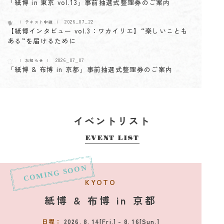
「紙博 in 東京 vol.13」事前抽選式整理券のご案内
2026_07_22
テキスト中継
【紙博インタビュー vol.3：ワカイリエ】“楽しいことも
ある”を届けるために
2026_07_07
お知らせ
「紙博 & 布博 in 京都」事前抽選式整理券のご案内
2026_06_22
お知らせ
2026年10月、“手帳”をテーマにした新イベント「手帳
博」開催決定！
イベントリスト
2026_06_22
テキスト中継
「紙博 & 布博 in 札幌」にお越しくださったみなさまへ
EVENT LIST
2026_06_12
テキスト中継
「紙博 & 布博 in 札幌」にお越しくださるみなさまへ
KYOTO
2026_06_05
テキスト中継
「紙博 & 布博 in 札幌」出展者一部変更のお知らせ
紙博 & 布博 in 京都
2026_06_04
テキスト中継
日程：
2026. 8. 14[Fri.] - 8. 16[Sun.]
「紙博 & 布博 in 札幌」抽選式整理券配布に関するお知ら